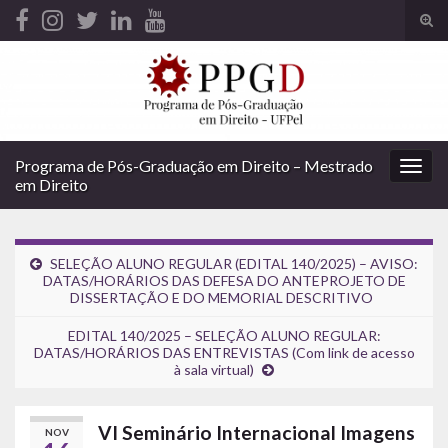
Alte
form
Search for:
de
pesq
Programa de Pós-Graduação em Direito – Mestrado
Alter
em Direito
nave
SELEÇÃO ALUNO REGULAR (EDITAL 140/2025) – AVISO:
DATAS/HORÁRIOS DAS DEFESA DO ANTEPROJETO DE
DISSERTAÇÃO E DO MEMORIAL DESCRITIVO
EDITAL 140/2025 – SELEÇÃO ALUNO REGULAR:
DATAS/HORÁRIOS DAS ENTREVISTAS (Com link de acesso
à sala virtual)
VI Seminário Internacional Imagens
NOV