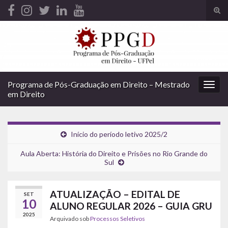
Alte
form
Search for:
de
pesq
Programa de Pós-Graduação em Direito – Mestrado
Alter
em Direito
nave
Início do período letivo 2025/2
Aula Aberta: História do Direito e Prisões no Rio Grande do
Sul
ATUALIZAÇÃO – EDITAL DE
SET
10
ALUNO REGULAR 2026 – GUIA GRU
2025
Arquivado sob
Processos Seletivos