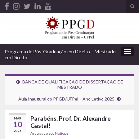
Alte
form
Search for:
de
pesq
Programa de Pós-Graduação em Direito – Mestrado
Alter
em Direito
nave
BANCA DE QUALIFICAÇÃO DE DISSERTAÇÃO DE
MESTRADO
Aula Inaugural do PPGD/UFPel – Ano Letivo 2025
Parabéns, Prof. Dr. Alexandre
MAR
10
Gastal!
2025
Arquivado sob
Notícias