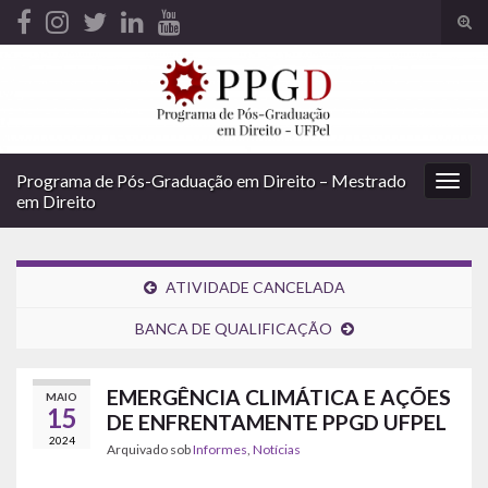
Alte
form
Search for:
de
pesq
Programa de Pós-Graduação em Direito – Mestrado
Alter
em Direito
nave
ATIVIDADE CANCELADA
BANCA DE QUALIFICAÇÃO
EMERGÊNCIA CLIMÁTICA E AÇÕES
MAIO
15
DE ENFRENTAMENTE PPGD UFPEL
2024
Arquivado sob
Informes
,
Notícias