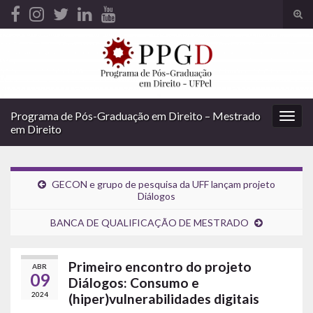
Alte
form
Search for:
de
pesq
Programa de Pós-Graduação em Direito – Mestrado
Alter
em Direito
nave
GECON e grupo de pesquisa da UFF lançam projeto
Diálogos
BANCA DE QUALIFICAÇÃO DE MESTRADO
Primeiro encontro do projeto
ABR
09
Diálogos: Consumo e
2024
(hiper)vulnerabilidades digitais