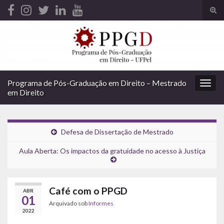
Alte
form
Search for:
de
pesq
Programa de Pós-Graduação em Direito – Mestrado
Alter
em Direito
nave
Defesa de Dissertação de Mestrado
Aula Aberta: Os impactos da gratuidade no acesso à Justiça
Café com o PPGD
ABR
01
Arquivado sob
Informes
2022