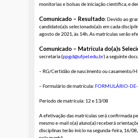
monitorias e bolsas de iniciação científica, e d
Comunicado – Resultado
: Devido ao gra
candidato(a)s selecionado(a)s em cada disciplina
agosto de 2021, às 14h.
As matrículas serão ef
Comunicado – Matrícula do(a)s Seleci
secretaria (
ppgd@ufpel.edu.br
) a seguinte do
– RG/Certidão de nascimento ou casamento/Hi
– Formulário de matrícula:
FORMULÁRIO-DE-
Período de matrícula: 12 e 13/08
A efetivação das matrículas será confirmada pe
mesmo e-mail o(a) aluno(a) receberá orientaçõ
disciplinas terão início na segunda-feira, 16/0
pela manhã.