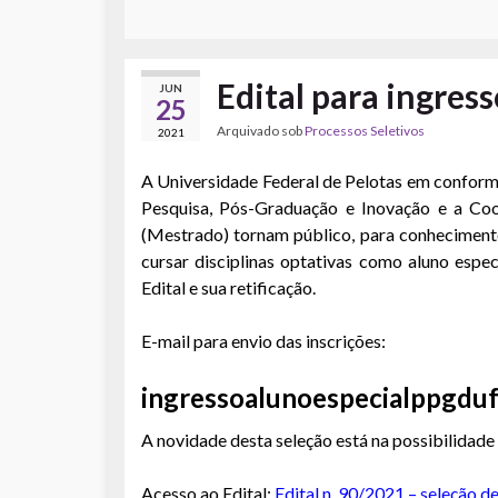
Edital para ingress
JUN
25
Arquivado sob
Processos Seletivos
2021
A Universidade Federal de Pelotas em confo
Pesquisa, Pós-Graduação e Inovação e a C
(Mestrado) tornam público, para conhecimento
cursar disciplinas optativas como aluno espe
Edital e sua retificação.
E-mail para envio das inscrições:
ingressoalunoespecialppgdu
A novidade desta seleção está na possibilidade 
Acesso ao Edital:
Edital n. 90/2021 – seleção d