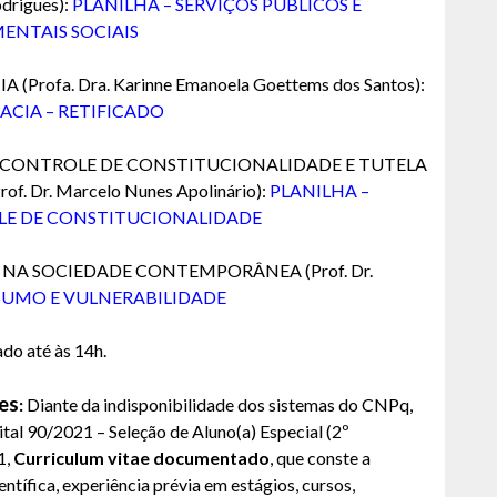
odrigues):
PLANILHA – SERVIÇOS PÚBLICOS E
ENTAIS SOCIAIS
Profa. Dra. Karinne Emanoela Goettems dos Santos):
ACIA – RETIFICADO
, CONTROLE DE CONSTITUCIONALIDADE E TUTELA
 Dr. Marcelo Nunes Apolinário):
PLANILHA –
LE DE CONSTITUCIONALIDADE
 NA SOCIEDADE CONTEMPORÂNEA (Prof. Dr.
SUMO E VULNERABILIDADE
ado até às 14h.
es
:
Diante da indisponibilidade dos sistemas do CNPq,
dital 90/2021 – Seleção de Aluno(a) Especial (2º
1,
Curriculum vitae documentado
, que conste a
ntífica, experiência prévia em estágios, cursos,