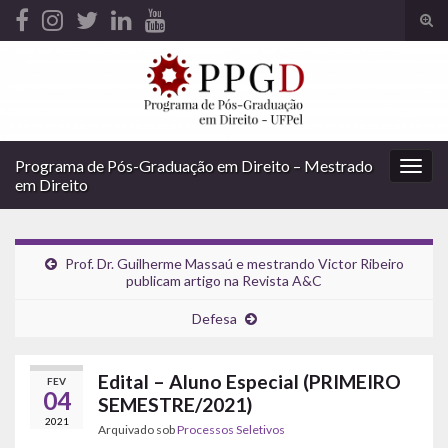
Alte
form
Search for:
de
pesq
Programa de Pós-Graduação em Direito – Mestrado
Alter
em Direito
nave
Prof. Dr. Guilherme Massaú e mestrando Victor Ribeiro
publicam artigo na Revista A&C
Defesa
Edital – Aluno Especial (PRIMEIRO
FEV
04
SEMESTRE/2021)
2021
Arquivado sob
Processos Seletivos