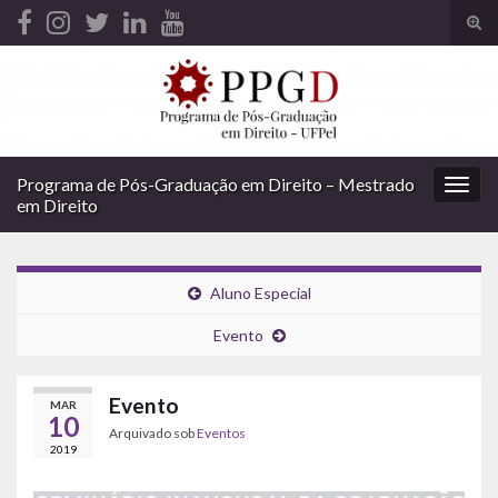
Alte
form
Search for:
de
pesq
Programa de Pós-Graduação em Direito – Mestrado
Alter
em Direito
nave
Aluno Especial
Evento
Evento
MAR
10
Arquivado sob
Eventos
2019