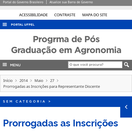
Portal do Governo Brasileiro
Atualize sua Barra de Governo
ACESSIBILIDADE
CONTRASTE
MAPA DO SITE
PORTAL UFPEL
ACESSO À INFORMAÇÃO
Progrma de Pós
AUDITORIA
Graduação em Agronomia
COBALTO
MENU
CONCURSOS
EDITAIS
Início
2014
Maio
27
INTERNACIONAL
Prorrogadas as Inscrições para Representante Discente
OUVIDORIA
SEM CATEGORIA
>
PORTARIAS
TELEFONES
Prorrogadas as Inscrições