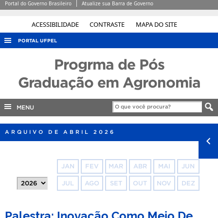
Portal do Governo Brasileiro
Atualize sua Barra de Governo
ACESSIBILIDADE
CONTRASTE
MAPA DO SITE
PORTAL UFPEL
ACESSO À INFORMAÇÃO
Progrma de Pós
AUDITORIA
Graduação em Agronomia
COBALTO
MENU
CONCURSOS
EDITAIS
ARQUIVO DE ABRIL 2026
INTERNACIONAL
OUVIDORIA
JAN
FEV
MAR
ABR
MAI
JUN
PORTARIAS
JUL
AGO
SET
OUT
NOV
DEZ
TELEFONES
Palestra: Inovação Como Meio De