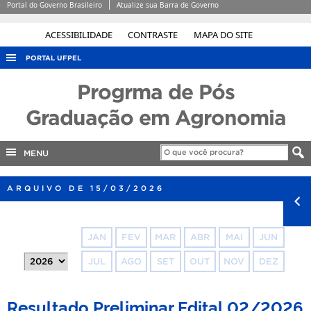
Portal do Governo Brasileiro
Atualize sua Barra de Governo
ACESSIBILIDADE
CONTRASTE
MAPA DO SITE
PORTAL UFPEL
ACESSO À INFORMAÇÃO
Progrma de Pós
AUDITORIA
Graduação em Agronomia
COBALTO
MENU
CONCURSOS
EDITAIS
ARQUIVO DE 15/03/2026
INTERNACIONAL
OUVIDORIA
JAN
FEV
MAR
ABR
MAI
JUN
PORTARIAS
JUL
AGO
SET
OUT
NOV
DEZ
TELEFONES
Resultado Preliminar Edital 02/2026