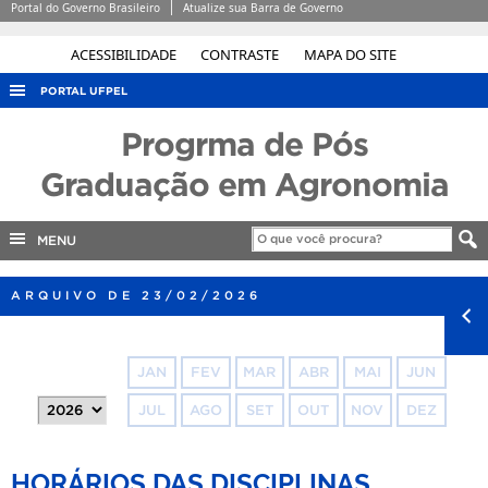
Portal do Governo Brasileiro
Atualize sua Barra de Governo
ACESSIBILIDADE
CONTRASTE
MAPA DO SITE
PORTAL UFPEL
ACESSO À INFORMAÇÃO
Progrma de Pós
AUDITORIA
Graduação em Agronomia
COBALTO
MENU
CONCURSOS
EDITAIS
ARQUIVO DE 23/02/2026
INTERNACIONAL
OUVIDORIA
JAN
FEV
MAR
ABR
MAI
JUN
PORTARIAS
JUL
AGO
SET
OUT
NOV
DEZ
TELEFONES
HORÁRIOS DAS DISCIPLINAS