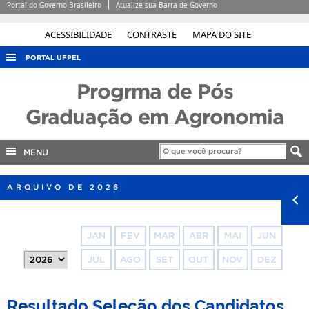
Portal do Governo Brasileiro
Atualize sua Barra de Governo
ACESSIBILIDADE
CONTRASTE
MAPA DO SITE
PORTAL UFPEL
ACESSO À INFORMAÇÃO
Progrma de Pós
AUDITORIA
Graduação em Agronomia
COBALTO
MENU
CONCURSOS
EDITAIS
ARQUIVO DE 2026
INTERNACIONAL
OUVIDORIA
JAN
FEV
MAR
ABR
MAI
JUN
PORTARIAS
JUL
AGO
SET
OUT
NOV
DEZ
TELEFONES
Resultado Seleção dos Candidatos