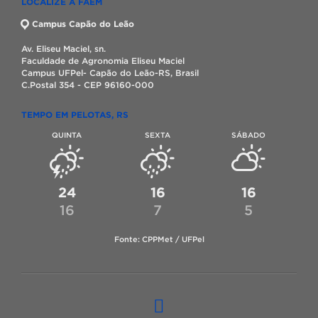
LOCALIZE A FAEM
Campus Capão do Leão
Av. Eliseu Maciel, sn.
Faculdade de Agronomia Eliseu Maciel
Campus UFPel- Capão do Leão-RS, Brasil
C.Postal 354 - CEP 96160-000
TEMPO EM PELOTAS, RS
QUINTA
SEXTA
SÁBADO
24
16
16
16
7
5
Fonte: CPPMet / UFPel