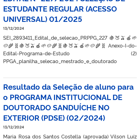
ESTUDANTE REGULAR (ACESSO
UNIVERSAL) 01/2025
13/12/2024
SEI_2893411_Edital_de_selecao_PRPPG_227 🍇🍑🫒🍎🌱
🥔🌾🧬🍇🍑🫒🍎🌱🥔🌾🧬🍇🍑🫒🍎🌱🥔🌾🧬 Anexo-I-do-
Edital-Programa-de-Estudo (2)
PPGA_planilha_selecao_mestrado_e_doutorado
Resultado da Seleção de aluno para
o PROGRAMA INSTITUCIONAL DE
DOUTORADO SANDUÍCHE NO
EXTERIOR (PDSE) (02/2024)
13/12/2024
Maria Rosa dos Santos Costella (aprovada) Vilson Luíz