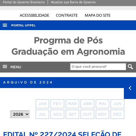
Portal do Governo Brasileiro
Atualize sua Barra de Governo
ACESSIBILIDADE
CONTRASTE
MAPA DO SITE
PORTAL UFPEL
ACESSO À INFORMAÇÃO
Progrma de Pós
AUDITORIA
Graduação em Agronomia
COBALTO
MENU
CONCURSOS
EDITAIS
ARQUIVO DE 2024
INTERNACIONAL
OUVIDORIA
JAN
FEV
MAR
ABR
MAI
JUN
PORTARIAS
JUL
AGO
SET
OUT
NOV
DEZ
TELEFONES
EDITAL Nº 227/2024 SELEÇÃO DE