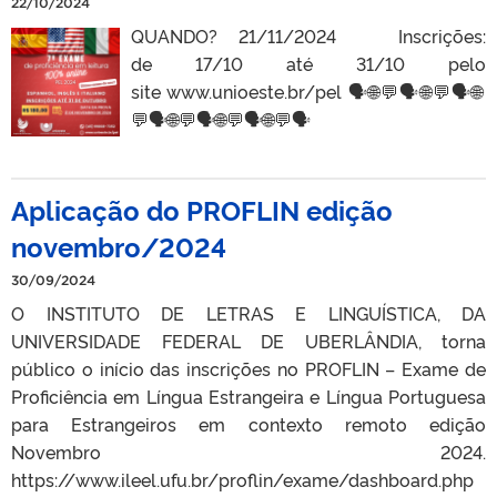
22/10/2024
QUANDO? 21/11/2024 Inscrições:
de 17/10 até 31/10 pelo
site www.unioeste.br/pel 🗣️🌐💬🗣🌐💬🗣️🌐
💬🗣️🌐💬🗣️🌐💬🗣️🌐💬🗣
Aplicação do PROFLIN edição
novembro/2024
30/09/2024
O INSTITUTO DE LETRAS E LINGUÍSTICA, DA
UNIVERSIDADE FEDERAL DE UBERLÂNDIA, torna
público o início das inscrições no PROFLIN – Exame de
Proficiência em Língua Estrangeira e Língua Portuguesa
para Estrangeiros em contexto remoto edição
Novembro 2024.
https://www.ileel.ufu.br/proflin/exame/dashboard.php