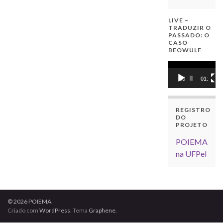
LIVE –
TRADUZIR O
PASSADO: O
CASO
BEOWULF
Tocador
de
00:00
01:16:34
vídeo
REGISTRO
DO
PROJETO
POIEMA
na UFPel
© 2026 POIEMA.
Criado com
WordPress
. Tema
Graphene
.