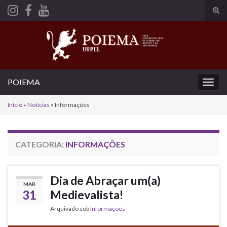
Alte
form
Search for:
de
pesq
POIEMA
Alter
nave
Início
»
Notícias
»
Informações
CATEGORIA:
INFORMAÇÕES
Dia de Abraçar um(a)
MAR
31
Medievalista!
Arquivado sob
Informações