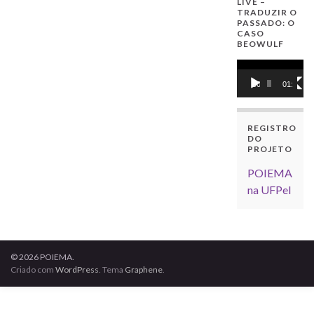
LIVE –
TRADUZIR O
PASSADO: O
CASO
BEOWULF
Tocador
de
00:00
01:16:34
vídeo
REGISTRO
DO
PROJETO
POIEMA
na UFPel
© 2026 POIEMA.
Criado com
WordPress
. Tema
Graphene
.