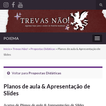
Alte
form
Search for:
de
pesq
POIEMA
Alter
nave
Início
»
Trevas Não!
»
Propostas Didáticas
»
Planos de aula & Apresentação de
Slides
Voltar para
Propostas Didáticas
Planos de aula & Apresentação de
Slides
Acervo de Planos de aula & Apresentações de Slides