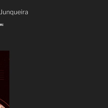
 Junqueira
m: