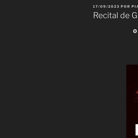
PUBLICADO
17/09/2023
POR
PI
EM
Recital de 
O