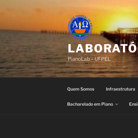
Pular
para
o
conteúdo
LABORATÓR
PianoLab – UFPEL
Quem Somos
Infraestrutura
Bacharelado em Piano
Ensi