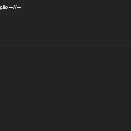
ção
—//—