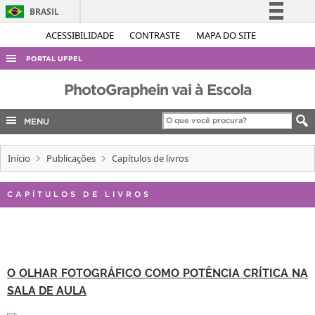
BRASIL
Simplifique!
ACESSIBILIDADE
CONTRASTE
MAPA DO SITE
Comunica BR
PORTAL UFPEL
Participe
ACESSO À INFORMAÇÃO
PhotoGraphein vai à Escola
Acesso à informação
AUDITORIA
Legislação
MENU
COBALTO
Canais
CONCURSOS
Início
Publicações
Capítulos de livros
EDITAIS
CAPÍTULOS DE LIVROS
INTERNACIONAL
OUVIDORIA
PORTARIAS
O OLHAR FOTOGRÁFICO COMO POTÊNCIA CRÍTICA NA
TELEFONES
SALA DE AULA