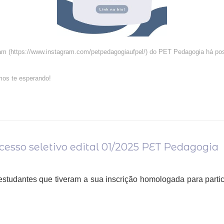
ram (https://www.instagram.com/petpedagogiaufpel/) do PET Pedagogia há pos
mos te esperando!
esso seletivo edital 01/2025 PET Pedagogia
tudantes que tiveram a sua inscrição homologada para parti