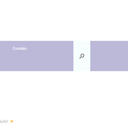
Contato
cação!