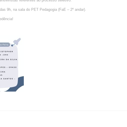
ntrevistas referentes ao processo seletivo.
ir das 9h, na sala do PET Pedagogia (FaE – 2º andar).
edência!