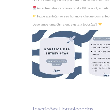
O PET Pedagogia divulga a lista com os horários das e
As entrevistas ocorrerão no dia 09 de abril, a part
Fique atento(a) ao seu horário e chegue com antec
Desejamos uma ótima entrevista a todos(as)!
Inscrições Homologadas