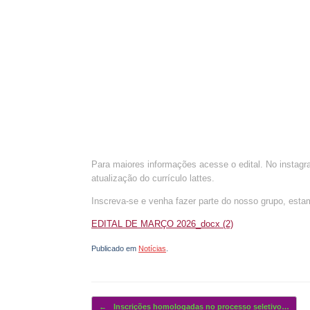
Para maiores informações acesse o edital. No instag
atualização do currículo lattes.
Inscreva-se e venha fazer parte do nosso grupo, esta
EDITAL DE MARÇO 2026_docx (2)
Publicado em
Notícias
.
Navegação de posts
←
Inscrições homologadas no processo seletivo…