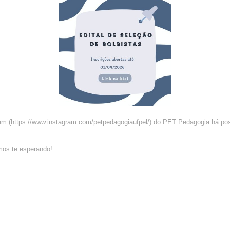
ram (https://www.instagram.com/petpedagogiaufpel/) do PET Pedagogia há pos
mos te esperando!