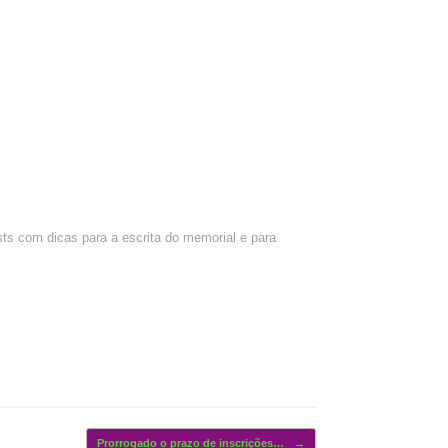
ts com dicas para a escrita do memorial e para
Prorrogado o prazo de inscrições…
→