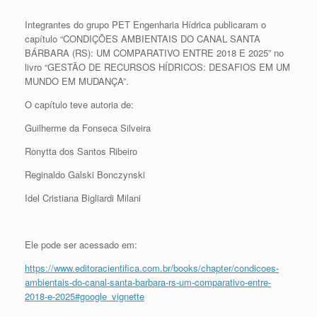
Integrantes do grupo PET Engenharia Hídrica publicaram o
capítulo “CONDIÇÕES AMBIENTAIS DO CANAL SANTA
BÁRBARA (RS): UM COMPARATIVO ENTRE 2018 E 2025” no
livro “GESTÃO DE RECURSOS HÍDRICOS: DESAFIOS EM UM
MUNDO EM MUDANÇA”.
O capítulo teve autoria de:
Guilherme da Fonseca Silveira
Ronytta dos Santos Ribeiro
Reginaldo Galski Bonczynski
Idel Cristiana Bigliardi Milani
Ele pode ser acessado em:
https://www.editoracientifica.com.br/books/chapter/condicoes-
ambientais-do-canal-santa-barbara-rs-um-comparativo-entre-
2018-e-2025#google_vignette