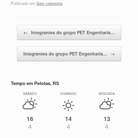
Publicado em
Sem categoria
.
Navegação de posts
←
Integrantes do grupo PET Engenharia…
Integrantes do grupo PET Engenharia…
→
Tempo em Pelotas, RS
SÁBADO
DOMINGO
SEGUNDA
16
14
13
4
4
4