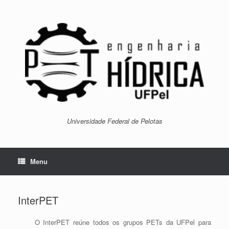
Skip
to
content
Universidade Federal de Pelotas
Menu
InterPET
O InterPET reúne todos os grupos PETs da UFPel para