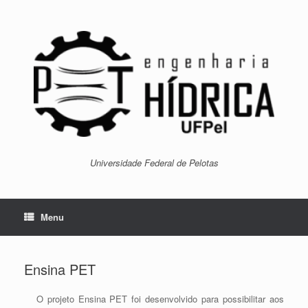
Skip
to
content
Universidade Federal de Pelotas
Menu
Ensina PET
O projeto Ensina PET foi desenvolvido para possibilitar aos