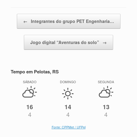
Navegação de posts
←
Integrantes do grupo PET Engenharia…
Jogo digital “Aventuras do solo”
→
Tempo em Pelotas, RS
SÁBADO
DOMINGO
SEGUNDA
16
14
13
4
4
4
Fonte: CPPMet / UFPel