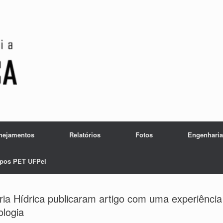
nejamentos
Relatórios
Fotos
Engenharia
pos PET UFPel
ia Hídrica publicaram artigo com uma experiência
ologia