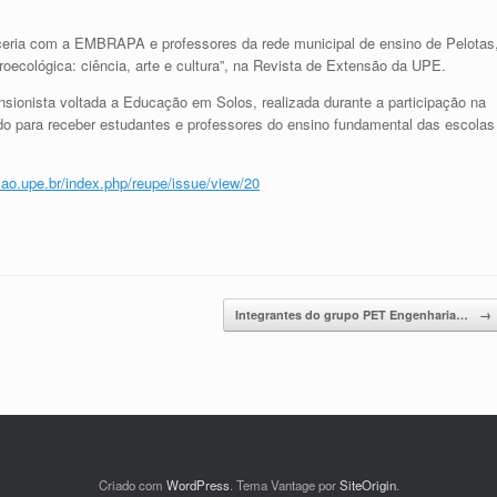
ceria com a EMBRAPA e professores da rede municipal de ensino de Pelotas
oecológica: ciência, arte e cultura”, na Revista de Extensão da UPE.
nsionista voltada a Educação em Solos, realizada durante a participação na
do para receber estudantes e professores do ensino fundamental das escolas
sao.upe.br/index.php/reupe/issue/view/20
Integrantes do grupo PET Engenharia…
→
Criado com
WordPress
. Tema Vantage por
SiteOrigin
.