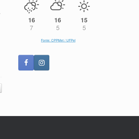
,
16
16
15
7
5
5
Fonte: CPPMet / UFPel