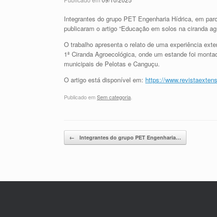
Integrantes do grupo PET Engenharia Hídrica, em par
publicaram o artigo “Educação em solos na ciranda agr
O trabalho apresenta o relato de uma experiência exte
1ª Ciranda Agroecológica, onde um estande foi monta
municipais de Pelotas e Canguçu.
O artigo está disponível em:
https://www.revistaexten
Publicado em
Sem categoria
.
Navegação de posts
←
Integrantes do grupo PET Engenharia…