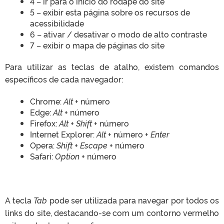
4 – ir para o início do rodapé do site
5 – exibir esta página sobre os recursos de
acessibilidade
6 – ativar / desativar o modo de alto contraste
7 – exibir o mapa de páginas do site
Para utilizar as teclas de atalho, existem comandos
específicos de cada navegador:
Chrome:
Alt
+ número
Edge:
Alt
+ número
Firefox:
Alt + Shift
+ número
Internet Explorer:
Alt
+ número +
Enter
Opera:
Shift + Escape
+ número
Safari:
Option
+ número
A tecla
Tab
pode ser utilizada para navegar por todos os
links do site, destacando-se com um contorno vermelho