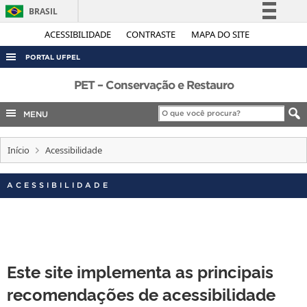
BRASIL
Simplifique!
ACESSIBILIDADE
CONTRASTE
MAPA DO SITE
Comunica BR
PORTAL UFPEL
Participe
ACESSO À INFORMAÇÃO
PET – Conservação e Restauro
Acesso à informação
AUDITORIA
MENU
Legislação
COBALTO
Canais
Início
Acessibilidade
CONCURSOS
EDITAIS
ACESSIBILIDADE
INTERNACIONAL
OUVIDORIA
PORTARIAS
Este site implementa as principais
TELEFONES
recomendações de acessibilidade