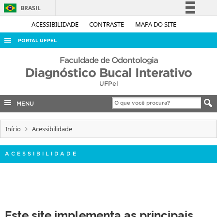
BRASIL
Simplifique!
ACESSIBILIDADE
CONTRASTE
MAPA DO SITE
Comunica BR
PORTAL UFPEL
Participe
ACESSO À INFORMAÇÃO
Faculdade de Odontologia
Acesso à informação
Diagnóstico Bucal Interativo
AUDITORIA
Legislação
UFPel
COBALTO
Canais
MENU
CONCURSOS
EDITAIS
Início
Acessibilidade
INTERNACIONAL
ACESSIBILIDADE
OUVIDORIA
PORTARIAS
TELEFONES
Este site implementa as principais