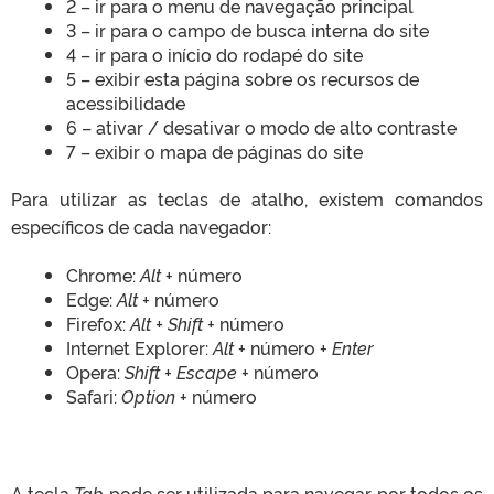
2 – ir para o menu de navegação principal
3 – ir para o campo de busca interna do site
4 – ir para o início do rodapé do site
5 – exibir esta página sobre os recursos de
acessibilidade
6 – ativar / desativar o modo de alto contraste
7 – exibir o mapa de páginas do site
Para utilizar as teclas de atalho, existem comandos
específicos de cada navegador:
Chrome:
Alt
+ número
Edge:
Alt
+ número
Firefox:
Alt + Shift
+ número
Internet Explorer:
Alt
+ número +
Enter
Opera:
Shift + Escape
+ número
Safari:
Option
+ número
A tecla
Tab
pode ser utilizada para navegar por todos os