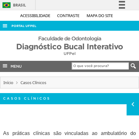
BRASIL
Simplifique!
ACESSIBILIDADE
CONTRASTE
MAPA DO SITE
Comunica BR
PORTAL UFPEL
Participe
ACESSO À INFORMAÇÃO
Faculdade de Odontologia
Acesso à informação
Diagnóstico Bucal Interativo
AUDITORIA
Legislação
UFPel
COBALTO
Canais
MENU
CONCURSOS
EDITAIS
Início
Casos Clínicos
INTERNACIONAL
CASOS CLÍNICOS
OUVIDORIA
PORTARIAS
TELEFONES
As práticas clínicas são vinculadas ao ambulatório do