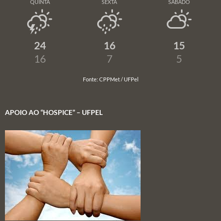
QUINTA
SEXTA
SÁBADO
24
16
15
16
7
5
Fonte: CPPMet / UFPel
APOIO AO “HOSPICE” – UFPEL