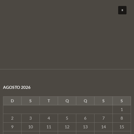
AGOSTO 2026
D
S
T
Q
Q
S
S
1
2
3
4
5
6
7
8
9
10
11
12
13
14
15