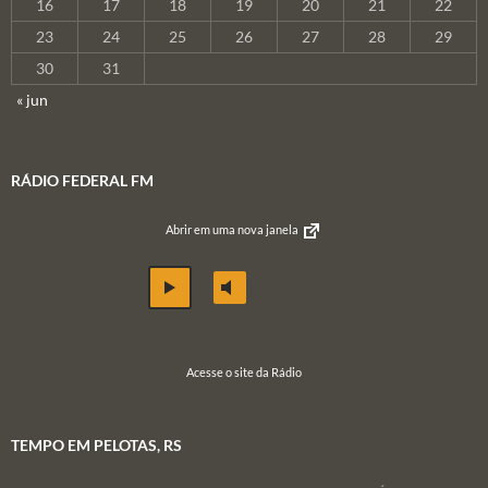
16
17
18
19
20
21
22
23
24
25
26
27
28
29
30
31
« jun
RÁDIO FEDERAL FM
Abrir em uma nova janela
Acesse o site da Rádio
TEMPO EM PELOTAS, RS