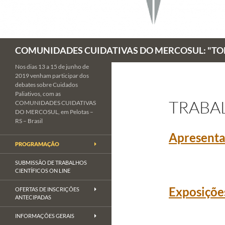
Pesquisar
COMUNIDADES CUIDATIVAS DO MERCOSUL: "TOD
Nos dias 13 a 15 de junho de
2019 venham participar dos
debates sobre Cuidados
Paliativos, com as
TRABA
COMUNIDADES CUIDATIVAS
DO MERCOSUL, em Pelotas –
RS – Brasil
Apresenta
PROGRAMAÇÃO
SUBMISSÃO DE TRABALHOS
CIENTÍFICOS ON LINE
Exposições
OFERTAS DE INSCRIÇÕES
ANTECIPADAS
INFORMAÇÕES GERAIS