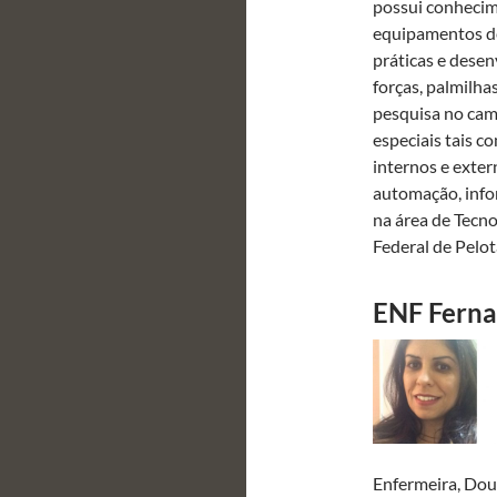
possui conhecim
equipamentos de
práticas e dese
forças, palmilha
pesquisa no cam
especiais tais c
internos e exter
automação, infor
na área de Tecno
Federal de Pelot
ENF Ferna
Enfermeira, Dou