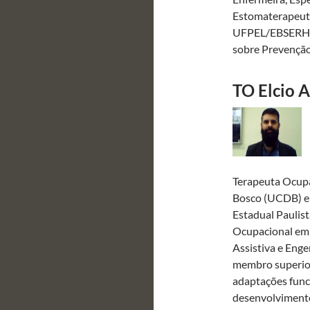
Estomaterapeuta
UFPEL/EBSERH. 
sobre Prevençã
TO Elcio A
Terapeuta Ocupa
Bosco (UCDB) e 
Estadual Paulist
Ocupacional em 
Assistiva e Enge
membro superior
adaptações funci
desenvolvimento