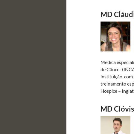
MD Cláudi
Médica especiali
de Câncer (INCA
instituição, com
treinamento espe
Hospice – Inglat
MD Clóvis 