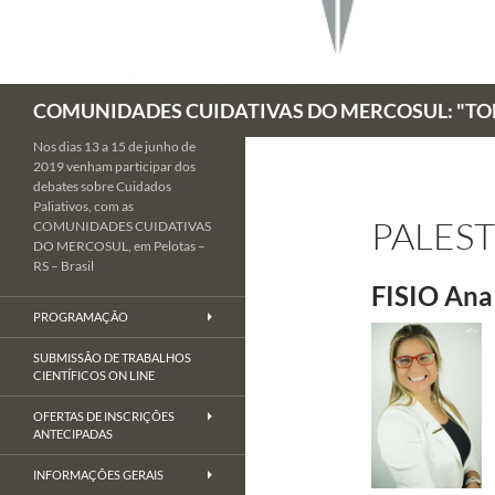
Pesquisar
COMUNIDADES CUIDATIVAS DO MERCOSUL: "TOD
Nos dias 13 a 15 de junho de
2019 venham participar dos
debates sobre Cuidados
Paliativos, com as
PALES
COMUNIDADES CUIDATIVAS
DO MERCOSUL, em Pelotas –
RS – Brasil
FISIO Ana 
PROGRAMAÇÃO
SUBMISSÃO DE TRABALHOS
CIENTÍFICOS ON LINE
OFERTAS DE INSCRIÇÕES
ANTECIPADAS
INFORMAÇÕES GERAIS