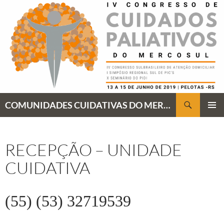
Pular
para
o
conteúdo
Pesquisar
COMUNIDADES CUIDATIVAS DO MERCOSUL: "TODAS PARA OS CUIDADOS PALIATIVOS"
MENU
PRINCI
RECEPÇÃO – UNIDADE
CUIDATIVA
(55) (53) 32719539