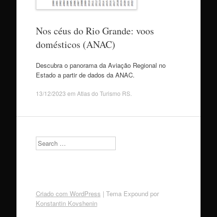
Nos céus do Rio Grande: voos
domésticos (ANAC)
Descubra o panorama da Aviação Regional no
Estado a partir de dados da ANAC.
13/12/2023
em
Atlas do Turismo RS
.
Search
Criado com WordPress
|
Tema Expound por
Konstantin Kovshenin