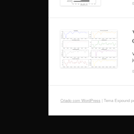
Criado com WordPress
|
Tema Expound p