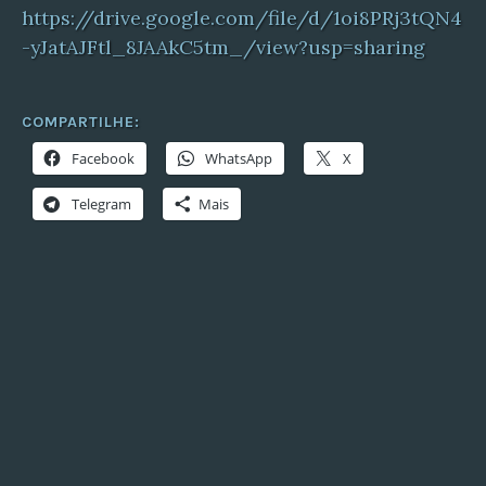
https://drive.google.com/file/d/1oi8PRj3tQN4
-yJatAJFtl_8JAAkC5tm_/view?usp=sharing
COMPARTILHE:
Facebook
WhatsApp
X
Telegram
Mais