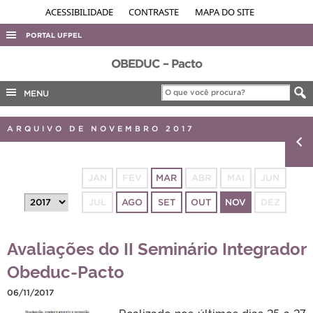
ACESSIBILIDADE
CONTRASTE
MAPA DO SITE
PORTAL UFPEL
ACESSO À INFORMAÇÃO
OBEDUC – Pacto
AUDITORIA
MENU
COBALTO
ARQUIVO DE NOVEMBRO 2017
CONCURSOS
EDITAIS
JAN
FEV
MAR
ABR
MAI
JUN
INTERNACIONAL
JUL
AGO
SET
OUT
NOV
DEZ
OUVIDORIA
PORTARIAS
Avaliações do II Seminário Integrador
TELEFONES
Obeduc-Pacto
06/11/2017
Realizado nos últimos dias 25 a 27