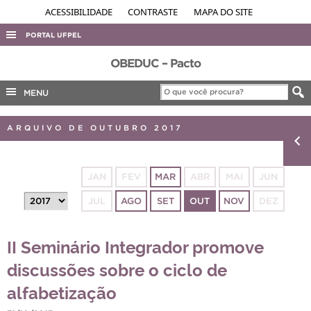
ACESSIBILIDADE
CONTRASTE
MAPA DO SITE
PORTAL UFPEL
ACESSO À INFORMAÇÃO
OBEDUC – Pacto
AUDITORIA
MENU
COBALTO
ARQUIVO DE OUTUBRO 2017
CONCURSOS
EDITAIS
JAN
FEV
MAR
ABR
MAI
JUN
INTERNACIONAL
JUL
AGO
SET
OUT
NOV
DEZ
OUVIDORIA
PORTARIAS
II Seminário Integrador promove
TELEFONES
discussões sobre o ciclo de
alfabetização