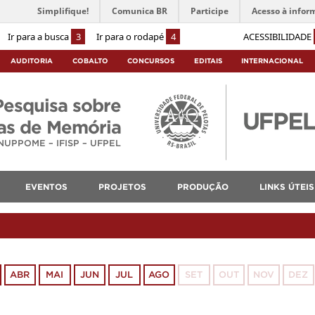
Simplifique!
Comunica BR
Participe
Acesso à infor
Ir para a busca
3
Ir para o rodapé
4
ACESSIBILIDADE
AUDITORIA
COBALTO
CONCURSOS
EDITAIS
INTERNACIONAL
Pesquisa sobre
cas de Memória
NUPPOME – IFISP – UFPEL
EVENTOS
PROJETOS
PRODUÇÃO
LINKS ÚTEIS
ABR
MAI
JUN
JUL
AGO
SET
OUT
NOV
DEZ