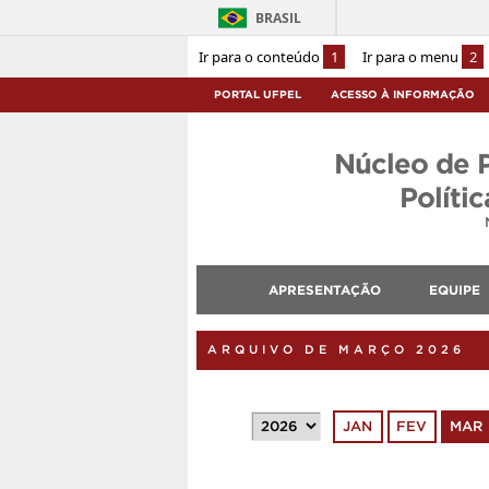
BRASIL
Ir para o conteúdo
1
Ir para o menu
2
PORTAL UFPEL
ACESSO À INFORMAÇÃO
Núcleo de 
Políti
APRESENTAÇÃO
EQUIPE
ARQUIVO DE MARÇO 2026
JAN
FEV
MAR