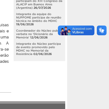
participam do XIII Congreso da
ALACIP em Buenos Aires
(Argentina)
26/07/2026
Integrante da equipe do
NUPPOME participa de reunião
técnica no âmbito do MDHC
uisas
19/06/2026
ais e
Coordenador do Núcleo publica
verbete no ‘Dicionário da
e uma
Memória’
12/06/2026
o. A
Integrante do Núcleo participa
de evento promovido pelo
ra-se
MDHC no Memorial da
Resistência
02/06/2026
serão
dades