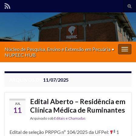
Alte
form
Search for:
de
pesq
Núcleo de Pesquisa, Ensino e Extensão em Pecuária •
Alter
NUPEEC HUB
nave
ARQUIVOS DE
11/07/2025
Edital Aberto – Residência em
JUL
11
Clínica Médica de Ruminantes
Arquivado sob
Editais e Chamadas
Edital de seleção PRPPG nº 104/2025 da UFPel:
1