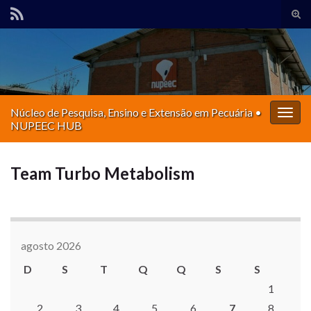
Alte
form
Search for:
de
pesq
Núcleo de Pesquisa, Ensino e Extensão em Pecuária •
Alter
NUPEEC HUB
nave
Team Turbo Metabolism
agosto 2026
D
S
T
Q
Q
S
S
1
2
3
4
5
6
7
8