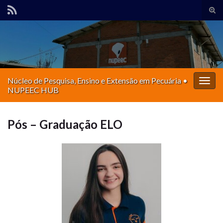
Alte
form
Search for:
de
pesq
Núcleo de Pesquisa, Ensino e Extensão em Pecuária •
Alter
NUPEEC HUB
nave
Pós – Graduação ELO