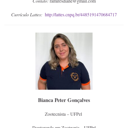
Contato:
ramiresdiane@gmail.com
Currículo Lattes:
http://lattes.cnpq.br/4485191470684717
Bianca Peter Gonçalves
Zootecnista – UFPel
Doutoranda em Zootecnia – UFPel