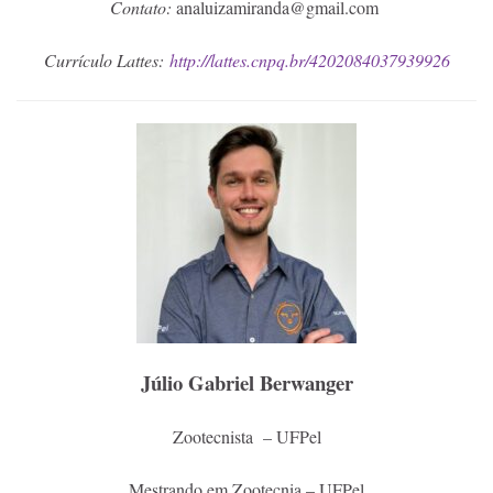
Contato:
analuizamiranda@gmail.com
Currículo Lattes:
http://lattes.cnpq.br/4202084037939926
Júlio Gabriel Berwanger
Zootecnista – UFPel
Mestrando em Zootecnia – UFPel