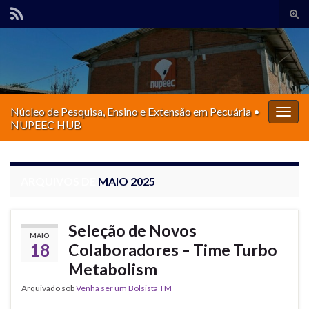
Alte
form
Search for:
de
pesq
Núcleo de Pesquisa, Ensino e Extensão em Pecuária •
Alter
NUPEEC HUB
nave
ARQUIVOS DE
MAIO 2025
Seleção de Novos
MAIO
18
Colaboradores – Time Turbo
Metabolism
Arquivado sob
Venha ser um Bolsista TM