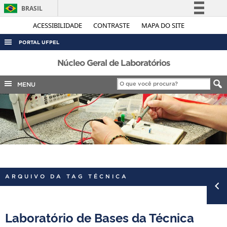
BRASIL
Simplifique!
ACESSIBILIDADE
CONTRASTE
MAPA DO SITE
Comunica BR
PORTAL UFPEL
Participe
ACESSO À INFORMAÇÃO
Núcleo Geral de Laboratórios
Acesso à informação
AUDITORIA
MENU
Legislação
COBALTO
Canais
CONCURSOS
EDITAIS
INTERNACIONAL
OUVIDORIA
ARQUIVO DA TAG TÉCNICA
PORTARIAS
TELEFONES
Laboratório de Bases da Técnica