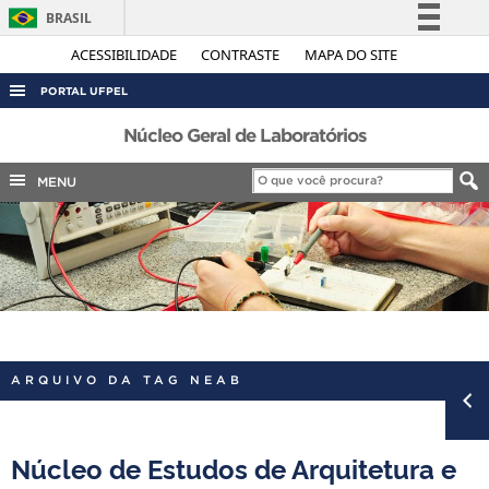
BRASIL
Simplifique!
ACESSIBILIDADE
CONTRASTE
MAPA DO SITE
Comunica BR
PORTAL UFPEL
Participe
ACESSO À INFORMAÇÃO
Núcleo Geral de Laboratórios
Acesso à informação
AUDITORIA
MENU
Legislação
COBALTO
Canais
CONCURSOS
EDITAIS
INTERNACIONAL
OUVIDORIA
ARQUIVO DA TAG NEAB
PORTARIAS
TELEFONES
Núcleo de Estudos de Arquitetura e