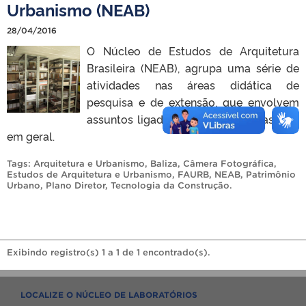
Urbanismo (NEAB)
28/04/2016
O Núcleo de Estudos de Arquitetura
Brasileira (NEAB), agrupa uma série de
atividades nas áreas didática de
pesquisa e de extensão, que envolvem
assuntos ligados à arquitetura brasileira
em geral.
Tags:
Arquitetura e Urbanismo
,
Baliza
,
Câmera Fotográfica
,
Estudos de Arquitetura e Urbanismo
,
FAURB
,
NEAB
,
Patrimônio
Urbano
,
Plano Diretor
,
Tecnologia da Construção
.
Exibindo registro(s) 1 a 1 de 1 encontrado(s).
LOCALIZE O NÚCLEO DE LABORATÓRIOS