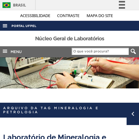
BRASIL
Simplifique!
ACESSIBILIDADE
CONTRASTE
MAPA DO SITE
Comunica BR
PORTAL UFPEL
Participe
ACESSO À INFORMAÇÃO
Núcleo Geral de Laboratórios
Acesso à informação
AUDITORIA
MENU
Legislação
COBALTO
Canais
CONCURSOS
EDITAIS
INTERNACIONAL
OUVIDORIA
ARQUIVO DA TAG MINERALOGIA E
PORTARIAS
PETROLOGIA
TELEFONES
Laboratório de Mineralogia e