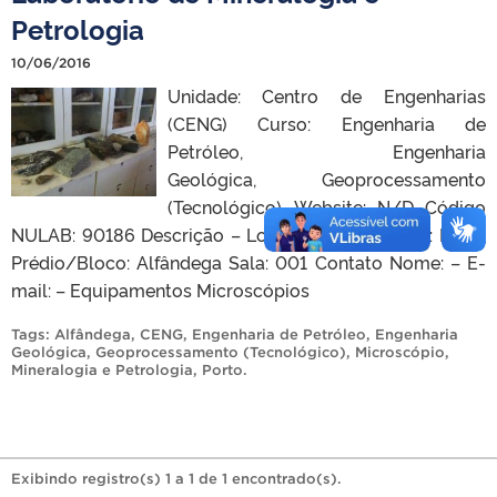
Petrologia
10/06/2016
Unidade: Centro de Engenharias
(CENG) Curso: Engenharia de
Petróleo, Engenharia
Geológica, Geoprocessamento
(Tecnológico). Website: N/D Código
NULAB: 90186 Descrição – Localização Campus: Porto
Prédio/Bloco: Alfândega Sala: 001 Contato Nome: – E-
mail: – Equipamentos Microscópios
Tags:
Alfândega
,
CENG
,
Engenharia de Petróleo
,
Engenharia
Geológica
,
Geoprocessamento (Tecnológico)
,
Microscópio
,
Mineralogia e Petrologia
,
Porto
.
Exibindo registro(s) 1 a 1 de 1 encontrado(s).