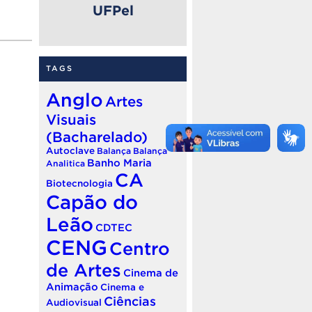
UFPel
TAGS
Anglo
Artes
Visuais
(Bacharelado)
Autoclave
Balança
Balança
Banho Maria
Analitica
CA
Biotecnologia
Capão do
Leão
CDTEC
CENG
Centro
de Artes
Cinema de
Animação
Cinema e
Ciências
Audiovisual