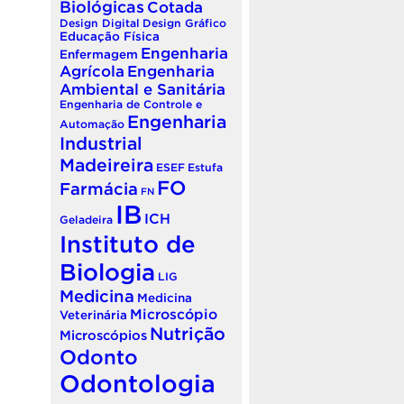
Biológicas
Cotada
Design Digital
Design Gráfico
Educação Física
Engenharia
Enfermagem
Agrícola
Engenharia
Ambiental e Sanitária
Engenharia de Controle e
Engenharia
Automação
Industrial
Madeireira
ESEF
Estufa
FO
Farmácia
FN
IB
ICH
Geladeira
Instituto de
Biologia
LIG
Medicina
Medicina
Microscópio
Veterinária
Nutrição
Microscópios
Odonto
Odontologia