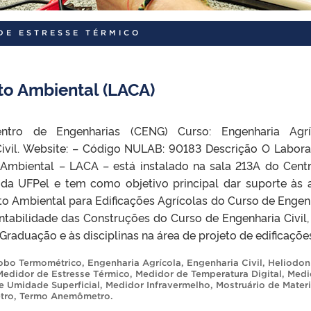
DE ESTRESSE TÉRMICO
to Ambiental (LACA)
entro de Engenharias (CENG) Curso: Engenharia Agrí
ivil. Website: – Código NULAB: 90183 Descrição O Labora
 Ambiental – LACA – está instalado na sala 213A do Cent
 da UFPel e tem como objetivo principal dar suporte às 
rto Ambiental para Edificações Agrícolas do Curso de Engen
entabilidade das Construções do Curso de Engenharia Civil
raduação e às disciplinas na área de projeto de edificações
lobo Termométrico
,
Engenharia Agrícola
,
Engenharia Civil
,
Heliodon
Medidor de Estresse Térmico
,
Medidor de Temperatura Digital
,
Medi
e Umidade Superficial
,
Medidor Infravermelho
,
Mostruário de Materi
tro
,
Termo Anemômetro
.