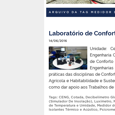
ARQUIVO DA TAG MEDIDOR 
Laboratório de Confor
14/06/2016
Unidade: C
Engenharia C
de Conforto
Engenharias
práticas das disciplinas de Confo
Agrícola e Habitabilidade e Sust
como dar apoio aos Trabalhos de G
Tags:
CENG
,
Cotada
,
Decibelímetro G
(Simulador De Insolação)
,
Luxímetro
,
de Temperatura e Umidade
,
Medidor d
Isolantes Térmico e Acústico
,
Psicrome