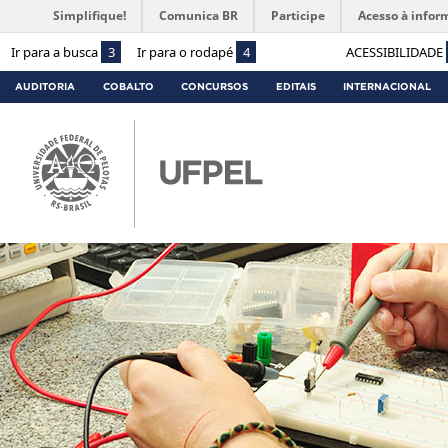
Simplifique!
Comunica BR
Participe
Acesso à infor
Ir para a busca
3
Ir para o rodapé
4
ACESSIBILIDADE
AUDITORIA
COBALTO
CONCURSOS
EDITAIS
INTERNACIONAL