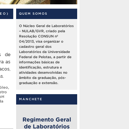
EO)
QUEM SOMOS
O Núcleo Geral de Laboratórios
– NULAB/GVR, criado pela
Resolução CONSUN nº
04/2013, visa organizar o
cadastro geral dos
Laboratórios da Universidade
as de
Federal de Pelotas, a partir de
ra as
informações básicas de
acos,
identificação, estrutura e
atividades desenvolvidas no
s.
âmbito da graduação, pós-
graduação e extensão.
óleo
,
etro
pH
MANCHETE
da
Regimento Geral
de Laboratórios