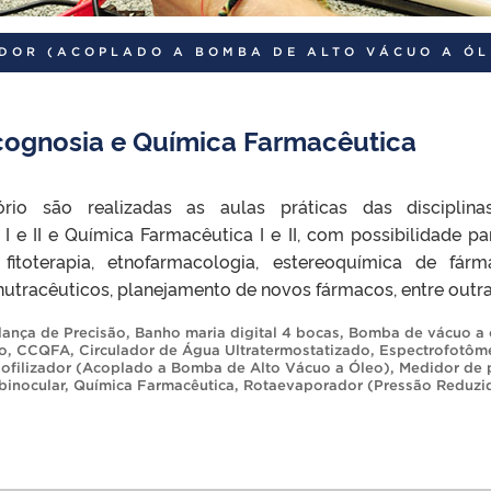
ADOR (ACOPLADO A BOMBA DE ALTO VÁCUO A ÓL
cognosia e Química Farmacêutica
ório são realizadas as aulas práticas das disciplin
 e II e Química Farmacêutica I e II, com possibilidade pa
 fitoterapia, etnofarmacologia, estereoquímica de fárm
 nutracêuticos, planejamento de novos fármacos, entre outra
lança de Precisão
,
Banho maria digital 4 bocas
,
Bomba de vácuo a 
o
,
CCQFA
,
Circulador de Água Ultratermostatizado
,
Espectrofotôm
iofilizador (Acoplado a Bomba de Alto Vácuo a Óleo)
,
Medidor de 
binocular
,
Química Farmacêutica
,
Rotaevaporador (Pressão Reduzi