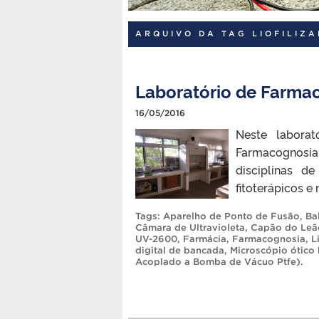
ARQUIVO DA TAG LIOFILIZ
Laboratório de Farma
16/05/2016
Neste laborat
Farmacognosia I
disciplinas de
fitoterápicos e
Tags:
Aparelho de Ponto de Fusão
,
Ba
Câmara de Ultravioleta
,
Capão do Leã
UV-2600
,
Farmácia
,
Farmacognosia
,
L
digital de bancada
,
Microscópio ótico 
Acoplado a Bomba de Vácuo Ptfe)
.