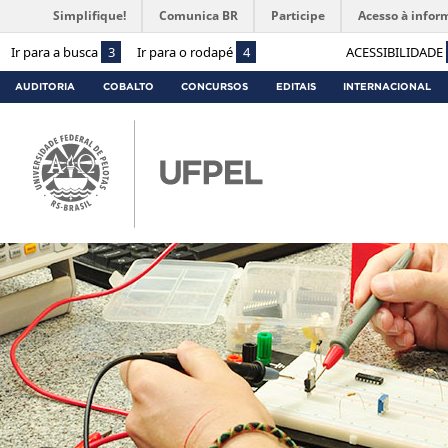
Simplifique!
Comunica BR
Participe
Acesso à infor
Ir para a busca
3
Ir para o rodapé
4
ACESSIBILIDADE
AUDITORIA
COBALTO
CONCURSOS
EDITAIS
INTERNACIONAL