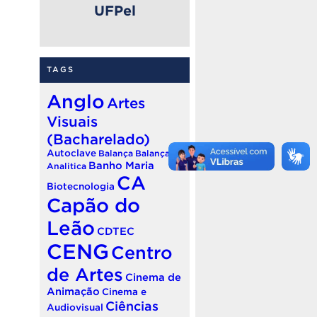
UFPel
TAGS
Anglo
Artes
Visuais
(Bacharelado)
Autoclave
Balança
Balança
Banho Maria
Analitica
CA
Biotecnologia
Capão do
Leão
CDTEC
CENG
Centro
de Artes
Cinema de
Animação
Cinema e
Ciências
Audiovisual