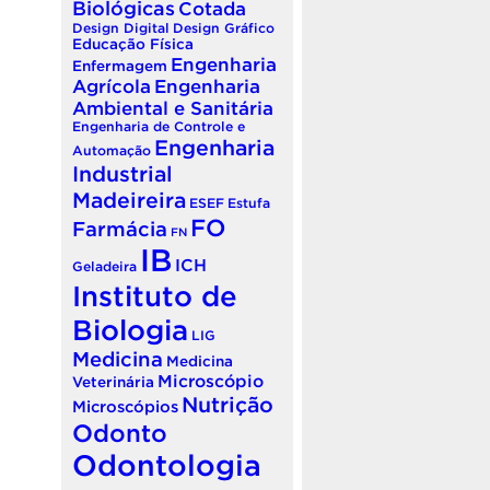
Biológicas
Cotada
Design Digital
Design Gráfico
Educação Física
Engenharia
Enfermagem
Agrícola
Engenharia
Ambiental e Sanitária
Engenharia de Controle e
Engenharia
Automação
Industrial
Madeireira
ESEF
Estufa
FO
Farmácia
FN
IB
ICH
Geladeira
Instituto de
Biologia
LIG
Medicina
Medicina
Microscópio
Veterinária
Nutrição
Microscópios
Odonto
Odontologia