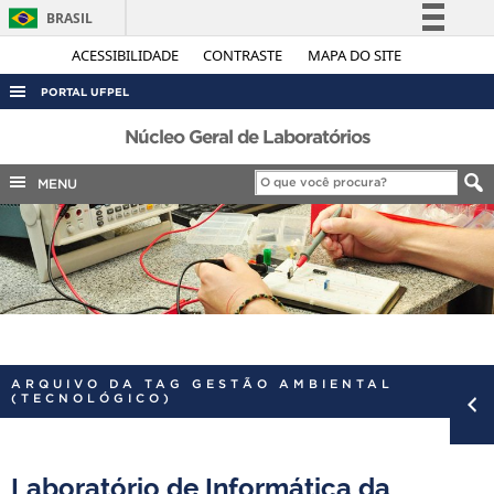
BRASIL
Simplifique!
ACESSIBILIDADE
CONTRASTE
MAPA DO SITE
Comunica BR
PORTAL UFPEL
Participe
ACESSO À INFORMAÇÃO
Núcleo Geral de Laboratórios
Acesso à informação
AUDITORIA
MENU
Legislação
COBALTO
Canais
CONCURSOS
EDITAIS
INTERNACIONAL
OUVIDORIA
ARQUIVO DA TAG GESTÃO AMBIENTAL
PORTARIAS
(TECNOLÓGICO)
TELEFONES
Laboratório de Informática da